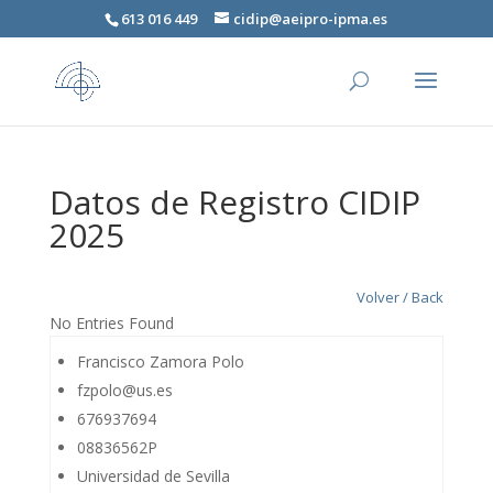
613 016 449
cidip@aeipro-ipma.es
Datos de Registro CIDIP
2025
Volver / Back
No Entries Found
Francisco Zamora Polo
fzpolo@us.es
676937694
08836562P
Universidad de Sevilla