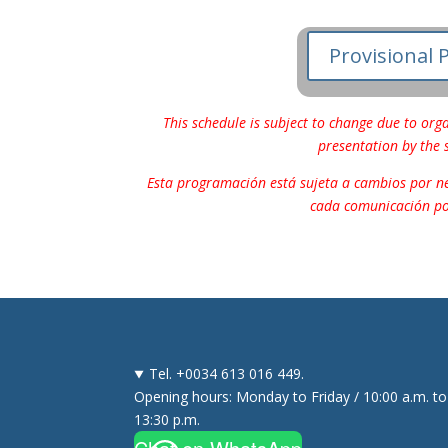
Provisional 
This schedule is subject to change due to or
presentation by the 
Esta programación está sujeta a cambios por ne
cada comunicación por
Tel. +0034 613 016 449.
Opening hours: Monday to Friday / 10:00 a.m. to
13:30 p.m.