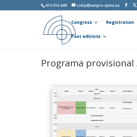
613 016 449
cidip@aeipro-ipma.es
Congress
Registration
Past editions
Programa provisional 