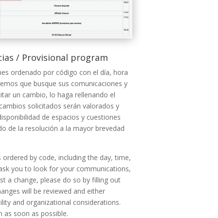
ias / Provisional program
nes ordenado por código con el día, hora
eremos que busque sus comunicaciones y
citar un cambio, lo haga rellenando el
cambios solicitados serán valorados y
isponibilidad de espacios y cuestiones
do de la resolución a la mayor brevedad
s
ordered
by
code,
including
the
day,
time,
ask
you
to
look
for
your
communications,
est
a
change,
please
do
so
by
filling
out
anges will be reviewed and either
ity and organizational considerations.
on as soon as possible.