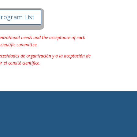
Program List
ganizational needs and the acceptance of each
scientific committee.
cesidades de organización y a la aceptación de
 el comité científico.