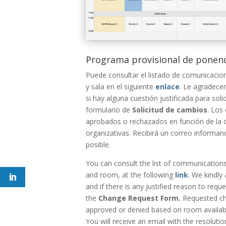
Programa provisional de ponenc
Puede consultar el listado de comunicacio
y sala en el siguiente
enlace
. Le agradec
si hay alguna cuestión justificada para soli
formulario de
Solicitud de cambios
.
Los 
aprobados o rechazados en función de la d
organizativas. Recibirá un correo informan
posible.
You
can
consult
the
list
of
communication
and
room,
at
the
following
link
.
We
kindly
and
if
there
is
any
justified
reason
to
requ
the
Change
Request
Form.
Requested ch
approved or denied based on room availabil
You will receive an email with the resoluti